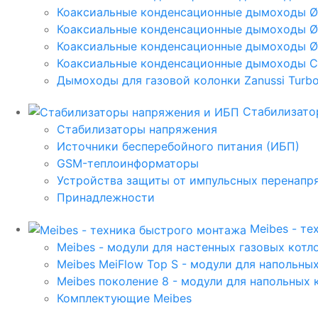
Коаксиальные конденсационные дымоходы 
Коаксиальные конденсационные дымоходы Ø
Коаксиальные конденсационные дымоходы Ø
Коаксиальные конденсационные дымоходы C
Дымоходы для газовой колонки Zanussi Turbo,
Стабилизато
Стабилизаторы напряжения
Источники бесперебойного питания (ИБП)
GSM-теплоинформаторы
Устройства защиты от импульсных перенапр
Принадлежности
Meibes - т
Meibes - модули для настенных газовых котл
Meibes MeiFlow Top S - модули для напольны
Meibes поколение 8 - модули для напольных 
Комплектующие Meibes