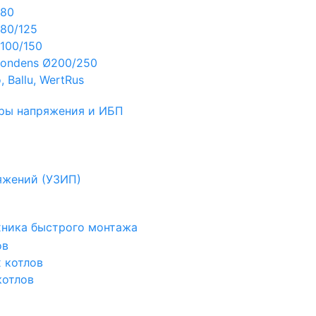
Ø80
80/125
100/150
ondens Ø200/250
 Ballu, WertRus
ры напряжения и ИБП
яжений (УЗИП)
ехника быстрого монтажа
ов
х котлов
котлов