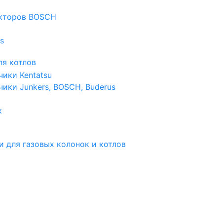
екторов BOSCH
s
я котлов
чики Kentatsu
чики Junkers, BOSCH, Buderus
к
и для газовых колонок и котлов