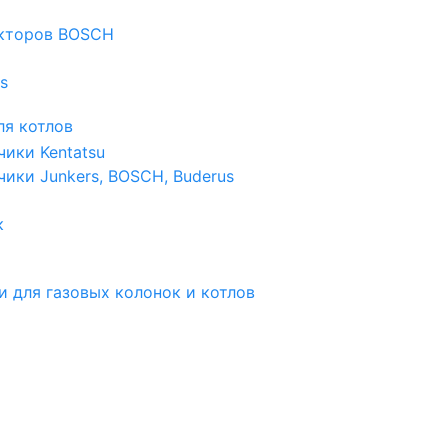
екторов BOSCH
s
я котлов
чики Kentatsu
чики Junkers, BOSCH, Buderus
к
и для газовых колонок и котлов