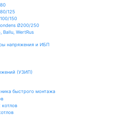
Ø80
80/125
100/150
ondens Ø200/250
 Ballu, WertRus
ры напряжения и ИБП
яжений (УЗИП)
ехника быстрого монтажа
ов
х котлов
котлов