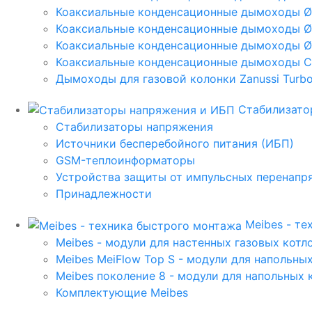
Коаксиальные конденсационные дымоходы 
Коаксиальные конденсационные дымоходы Ø
Коаксиальные конденсационные дымоходы Ø
Коаксиальные конденсационные дымоходы C
Дымоходы для газовой колонки Zanussi Turbo,
Стабилизато
Стабилизаторы напряжения
Источники бесперебойного питания (ИБП)
GSM-теплоинформаторы
Устройства защиты от импульсных перенапр
Принадлежности
Meibes - т
Meibes - модули для настенных газовых котл
Meibes MeiFlow Top S - модули для напольны
Meibes поколение 8 - модули для напольных 
Комплектующие Meibes