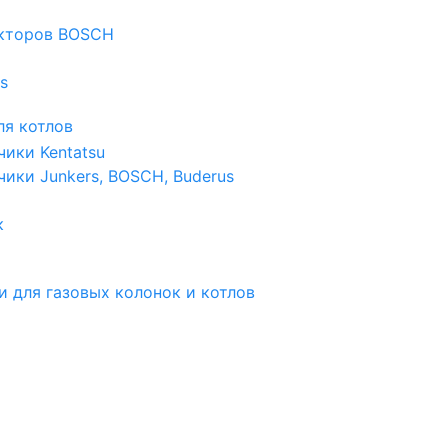
екторов BOSCH
s
я котлов
чики Kentatsu
чики Junkers, BOSCH, Buderus
к
и для газовых колонок и котлов