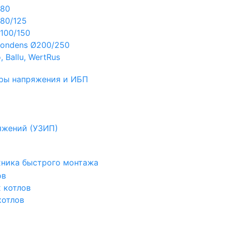
Ø80
80/125
100/150
ondens Ø200/250
 Ballu, WertRus
ры напряжения и ИБП
яжений (УЗИП)
ехника быстрого монтажа
ов
х котлов
котлов