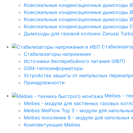
Коаксиальные конденсационные дымоходы 
Коаксиальные конденсационные дымоходы Ø
Коаксиальные конденсационные дымоходы Ø
Коаксиальные конденсационные дымоходы C
Дымоходы для газовой колонки Zanussi Turbo,
Стабилизато
Стабилизаторы напряжения
Источники бесперебойного питания (ИБП)
GSM-теплоинформаторы
Устройства защиты от импульсных перенапр
Принадлежности
Meibes - т
Meibes - модули для настенных газовых котл
Meibes MeiFlow Top S - модули для напольны
Meibes поколение 8 - модули для напольных 
Комплектующие Meibes