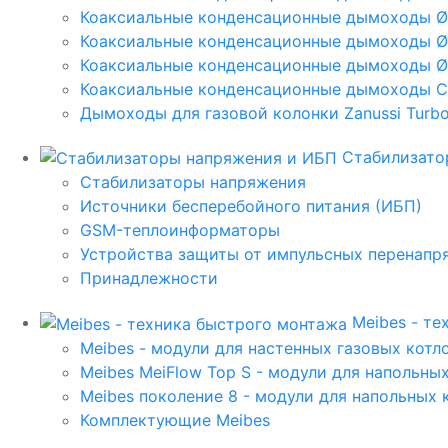
Коаксиальные конденсационные дымоходы 
Коаксиальные конденсационные дымоходы Ø
Коаксиальные конденсационные дымоходы Ø
Коаксиальные конденсационные дымоходы C
Дымоходы для газовой колонки Zanussi Turbo,
Стабилизато
Стабилизаторы напряжения
Источники бесперебойного питания (ИБП)
GSM-теплоинформаторы
Устройства защиты от импульсных перенапр
Принадлежности
Meibes - т
Meibes - модули для настенных газовых котл
Meibes MeiFlow Top S - модули для напольны
Meibes поколение 8 - модули для напольных 
Комплектующие Meibes