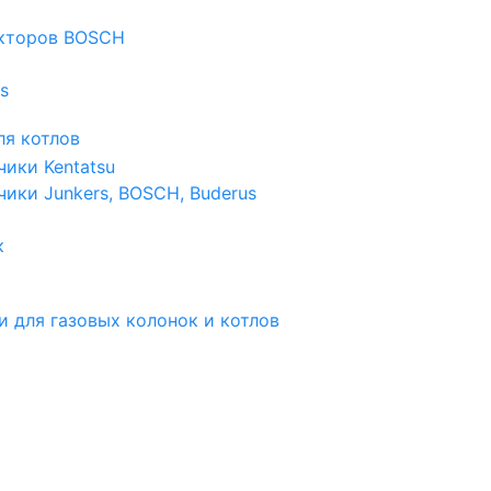
екторов BOSCH
s
я котлов
чики Kentatsu
чики Junkers, BOSCH, Buderus
к
и для газовых колонок и котлов