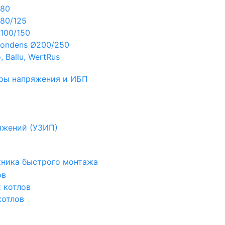
Ø80
80/125
100/150
ondens Ø200/250
 Ballu, WertRus
ры напряжения и ИБП
яжений (УЗИП)
ехника быстрого монтажа
ов
х котлов
котлов