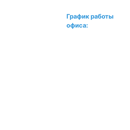
Официальный дилер и
График работы
сервисный центр
офиса:
Junkers, BOSCH,
Buderus, Innovita, Baxi,
GieRus, WertRus, Lenz
Пн-Чт: с 9:00 до
Technic, Ресанта
18:00
ООО
Пт: с 9:00 до
"ТеплоСпецЦентр" ©
17:00
1998-2026
Сб-Вс: с 10:00 до
Наш адрес:
16:00
109316, г. Москва,
Прием заявок на
Волгоградский
проспект, д.32, корпус
доставку,
25, 4 этаж, офис 22
монтаж, сервис и