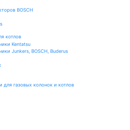
екторов BOSCH
s
я котлов
чики Kentatsu
чики Junkers, BOSCH, Buderus
к
и для газовых колонок и котлов