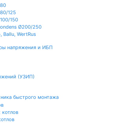
Ø80
80/125
100/150
ondens Ø200/250
 Ballu, WertRus
ры напряжения и ИБП
яжений (УЗИП)
ехника быстрого монтажа
ов
х котлов
котлов