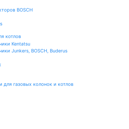
екторов BOSCH
s
я котлов
чики Kentatsu
чики Junkers, BOSCH, Buderus
к
и для газовых колонок и котлов