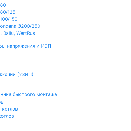
Ø80
80/125
100/150
ondens Ø200/250
 Ballu, WertRus
ры напряжения и ИБП
яжений (УЗИП)
ехника быстрого монтажа
ов
х котлов
котлов