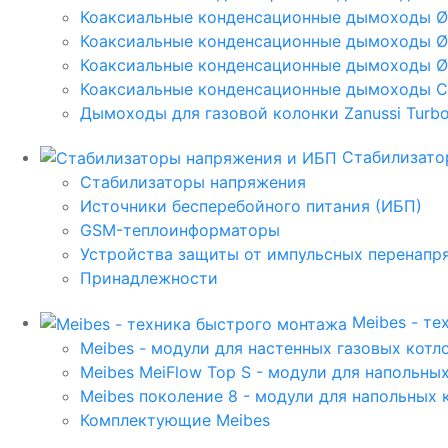
Коаксиальные конденсационные дымоходы 
Коаксиальные конденсационные дымоходы Ø
Коаксиальные конденсационные дымоходы Ø
Коаксиальные конденсационные дымоходы C
Дымоходы для газовой колонки Zanussi Turbo,
Стабилизато
Стабилизаторы напряжения
Источники бесперебойного питания (ИБП)
GSM-теплоинформаторы
Устройства защиты от импульсных перенапр
Принадлежности
Meibes - т
Meibes - модули для настенных газовых котл
Meibes MeiFlow Top S - модули для напольны
Meibes поколение 8 - модули для напольных 
Комплектующие Meibes