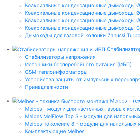
Коаксиальные конденсационные дымоходы 
Коаксиальные конденсационные дымоходы Ø
Коаксиальные конденсационные дымоходы Ø
Коаксиальные конденсационные дымоходы C
Дымоходы для газовой колонки Zanussi Turbo,
Стабилизато
Стабилизаторы напряжения
Источники бесперебойного питания (ИБП)
GSM-теплоинформаторы
Устройства защиты от импульсных перенапр
Принадлежности
Meibes - т
Meibes - модули для настенных газовых котл
Meibes MeiFlow Top S - модули для напольны
Meibes поколение 8 - модули для напольных 
Комплектующие Meibes