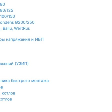
Ø80
80/125
100/150
ondens Ø200/250
 Ballu, WertRus
ры напряжения и ИБП
яжений (УЗИП)
ехника быстрого монтажа
ов
х котлов
котлов