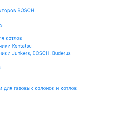
екторов BOSCH
s
я котлов
чики Kentatsu
чики Junkers, BOSCH, Buderus
к
и для газовых колонок и котлов