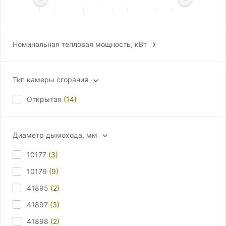
Номинальная тепловая мощность, кВт
28
(1)
157
(1)
Тип камеры сгорания
173
(1)
Открытая
(14)
188
(1)
19,8
(1)
Диаметр дымохода, мм
Показать ещё 9
10177
(3)
10179
(9)
41895
(2)
41897
(3)
41898
(2)