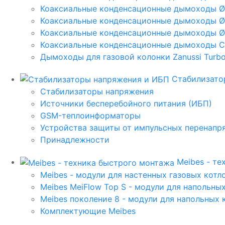
Коаксиальные конденсационные дымоходы 
Коаксиальные конденсационные дымоходы Ø
Коаксиальные конденсационные дымоходы Ø
Коаксиальные конденсационные дымоходы C
Дымоходы для газовой колонки Zanussi Turbo,
Стабилизато
Стабилизаторы напряжения
Источники бесперебойного питания (ИБП)
GSM-теплоинформаторы
Устройства защиты от импульсных перенапр
Принадлежности
Meibes - т
Meibes - модули для настенных газовых котл
Meibes MeiFlow Top S - модули для напольны
Meibes поколение 8 - модули для напольных 
Комплектующие Meibes