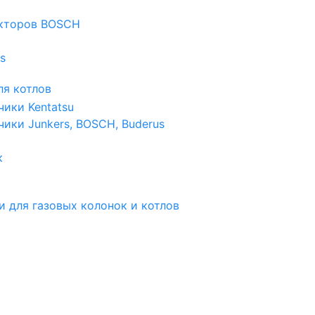
екторов BOSCH
s
я котлов
чики Kentatsu
чики Junkers, BOSCH, Buderus
к
и для газовых колонок и котлов