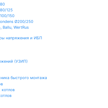
Ø80
80/125
100/150
ondens Ø200/250
 Ballu, WertRus
ры напряжения и ИБП
яжений (УЗИП)
ехника быстрого монтажа
ов
х котлов
котлов