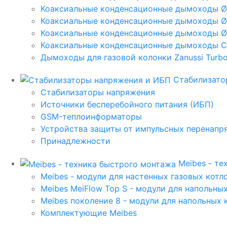
Коаксиальные конденсационные дымоходы 
Коаксиальные конденсационные дымоходы Ø
Коаксиальные конденсационные дымоходы Ø
Коаксиальные конденсационные дымоходы C
Дымоходы для газовой колонки Zanussi Turbo,
Стабилизато
Стабилизаторы напряжения
Источники бесперебойного питания (ИБП)
GSM-теплоинформаторы
Устройства защиты от импульсных перенапр
Принадлежности
Meibes - т
Meibes - модули для настенных газовых котл
Meibes MeiFlow Top S - модули для напольны
Meibes поколение 8 - модули для напольных 
Комплектующие Meibes