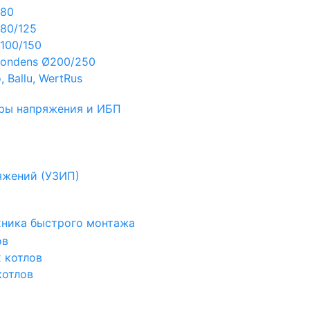
Ø80
80/125
100/150
ondens Ø200/250
 Ballu, WertRus
ры напряжения и ИБП
яжений (УЗИП)
ехника быстрого монтажа
ов
х котлов
котлов