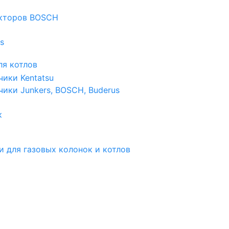
екторов BOSCH
s
я котлов
чики Kentatsu
чики Junkers, BOSCH, Buderus
к
и для газовых колонок и котлов