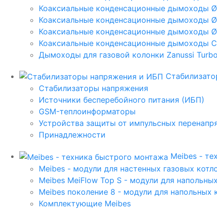
Коаксиальные конденсационные дымоходы 
Коаксиальные конденсационные дымоходы Ø
Коаксиальные конденсационные дымоходы Ø
Коаксиальные конденсационные дымоходы C
Дымоходы для газовой колонки Zanussi Turbo,
Стабилизато
Стабилизаторы напряжения
Источники бесперебойного питания (ИБП)
GSM-теплоинформаторы
Устройства защиты от импульсных перенапр
Принадлежности
Meibes - т
Meibes - модули для настенных газовых котл
Meibes MeiFlow Top S - модули для напольны
Meibes поколение 8 - модули для напольных 
Комплектующие Meibes