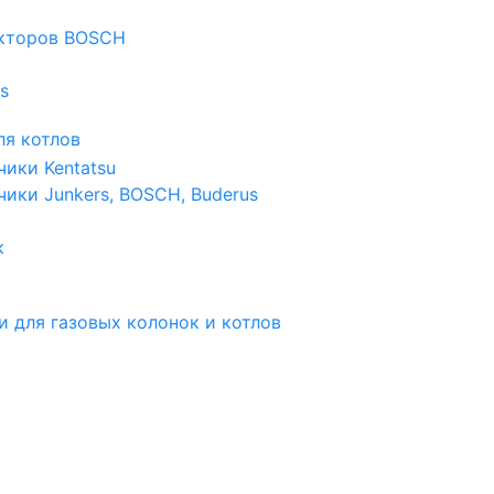
екторов BOSCH
s
я котлов
чики Kentatsu
чики Junkers, BOSCH, Buderus
к
и для газовых колонок и котлов