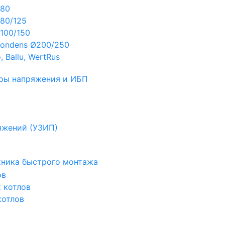
Ø80
80/125
100/150
ondens Ø200/250
 Ballu, WertRus
ры напряжения и ИБП
яжений (УЗИП)
ехника быстрого монтажа
ов
х котлов
котлов