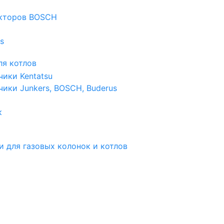
екторов BOSCH
s
я котлов
чики Kentatsu
чики Junkers, BOSCH, Buderus
к
и для газовых колонок и котлов