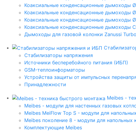
Коаксиальные конденсационные дымоходы 
Коаксиальные конденсационные дымоходы Ø
Коаксиальные конденсационные дымоходы Ø
Коаксиальные конденсационные дымоходы C
Дымоходы для газовой колонки Zanussi Turbo,
Стабилизато
Стабилизаторы напряжения
Источники бесперебойного питания (ИБП)
GSM-теплоинформаторы
Устройства защиты от импульсных перенапр
Принадлежности
Meibes - т
Meibes - модули для настенных газовых котл
Meibes MeiFlow Top S - модули для напольны
Meibes поколение 8 - модули для напольных 
Комплектующие Meibes