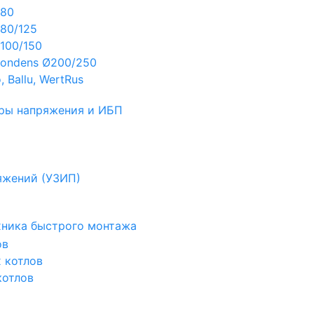
Ø80
80/125
100/150
ondens Ø200/250
 Ballu, WertRus
ры напряжения и ИБП
яжений (УЗИП)
ехника быстрого монтажа
ов
х котлов
котлов