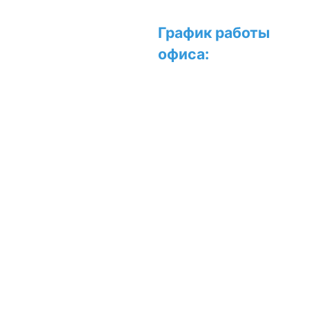
Официальный дилер и
График работы
сервисный центр
офиса:
Junkers, BOSCH,
Buderus, Innovita, Baxi,
GieRus, WertRus, Lenz
Пн-Чт: с 9:00 до
Technic, Ресанта
18:00
ООО
Пт: с 9:00 до
"ТеплоСпецЦентр" ©
17:00
1998-2026
Сб-Вс: с 10:00 до
Наш адрес:
16:00
109316, г. Москва,
Прием заявок на
Волгоградский
проспект, д.32, корпус
доставку,
25, 4 этаж, офис 22
монтаж, сервис и