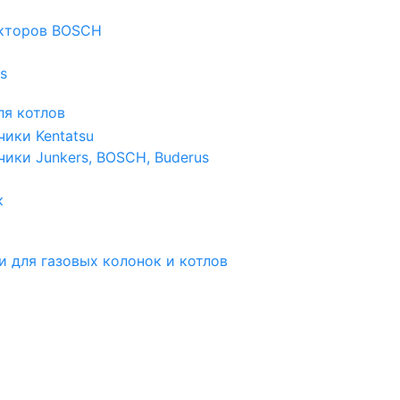
екторов BOSCH
s
я котлов
чики Kentatsu
чики Junkers, BOSCH, Buderus
к
и для газовых колонок и котлов