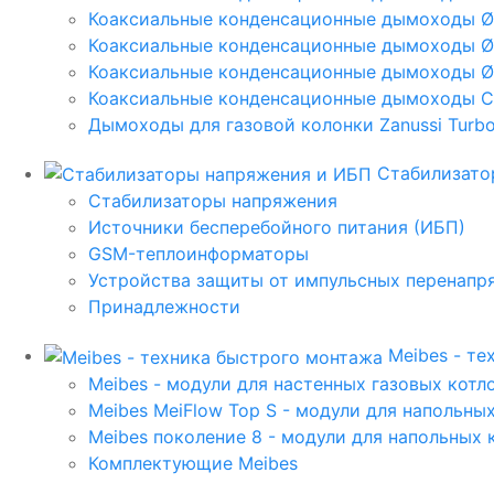
Коаксиальные конденсационные дымоходы 
Коаксиальные конденсационные дымоходы Ø
Коаксиальные конденсационные дымоходы Ø
Коаксиальные конденсационные дымоходы C
Дымоходы для газовой колонки Zanussi Turbo,
Стабилизато
Стабилизаторы напряжения
Источники бесперебойного питания (ИБП)
GSM-теплоинформаторы
Устройства защиты от импульсных перенапр
Принадлежности
Meibes - т
Meibes - модули для настенных газовых котл
Meibes MeiFlow Top S - модули для напольны
Meibes поколение 8 - модули для напольных 
Комплектующие Meibes