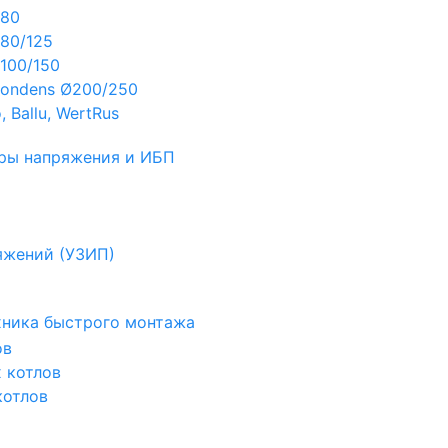
Ø80
80/125
100/150
ondens Ø200/250
 Ballu, WertRus
ры напряжения и ИБП
яжений (УЗИП)
ехника быстрого монтажа
ов
х котлов
котлов