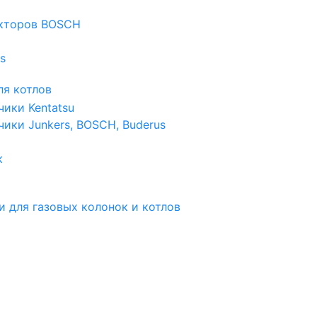
екторов BOSCH
s
я котлов
чики Kentatsu
чики Junkers, BOSCH, Buderus
к
и для газовых колонок и котлов