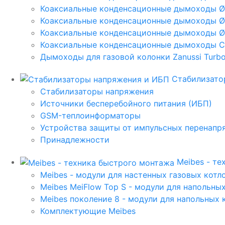
Коаксиальные конденсационные дымоходы 
Коаксиальные конденсационные дымоходы Ø
Коаксиальные конденсационные дымоходы Ø
Коаксиальные конденсационные дымоходы C
Дымоходы для газовой колонки Zanussi Turbo,
Стабилизато
Стабилизаторы напряжения
Источники бесперебойного питания (ИБП)
GSM-теплоинформаторы
Устройства защиты от импульсных перенапр
Принадлежности
Meibes - т
Meibes - модули для настенных газовых котл
Meibes MeiFlow Top S - модули для напольны
Meibes поколение 8 - модули для напольных 
Комплектующие Meibes