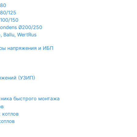
Ø80
80/125
100/150
ondens Ø200/250
 Ballu, WertRus
ры напряжения и ИБП
яжений (УЗИП)
ехника быстрого монтажа
ов
х котлов
котлов