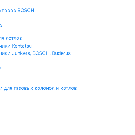
екторов BOSCH
s
я котлов
чики Kentatsu
чики Junkers, BOSCH, Buderus
к
и для газовых колонок и котлов