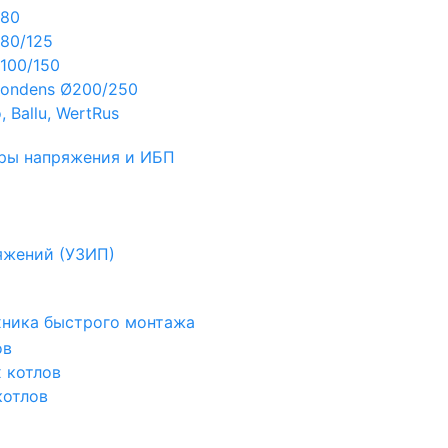
Ø80
80/125
100/150
ondens Ø200/250
 Ballu, WertRus
ры напряжения и ИБП
яжений (УЗИП)
ехника быстрого монтажа
ов
х котлов
котлов