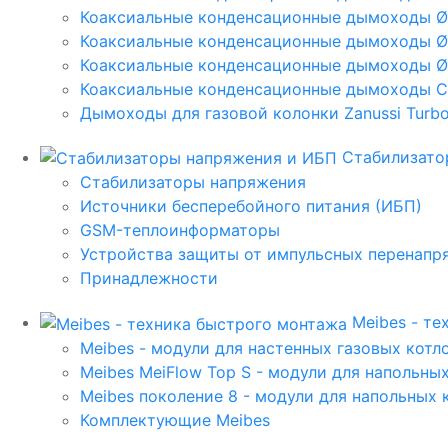
Коаксиальные конденсационные дымоходы 
Коаксиальные конденсационные дымоходы Ø
Коаксиальные конденсационные дымоходы Ø
Коаксиальные конденсационные дымоходы C
Дымоходы для газовой колонки Zanussi Turbo,
Стабилизато
Стабилизаторы напряжения
Источники бесперебойного питания (ИБП)
GSM-теплоинформаторы
Устройства защиты от импульсных перенапр
Принадлежности
Meibes - т
Meibes - модули для настенных газовых котл
Meibes MeiFlow Top S - модули для напольны
Meibes поколение 8 - модули для напольных 
Комплектующие Meibes