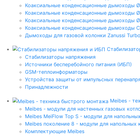
Коаксиальные конденсационные дымоходы 
Коаксиальные конденсационные дымоходы Ø
Коаксиальные конденсационные дымоходы Ø
Коаксиальные конденсационные дымоходы C
Дымоходы для газовой колонки Zanussi Turbo,
Стабилизато
Стабилизаторы напряжения
Источники бесперебойного питания (ИБП)
GSM-теплоинформаторы
Устройства защиты от импульсных перенапр
Принадлежности
Meibes - т
Meibes - модули для настенных газовых котл
Meibes MeiFlow Top S - модули для напольны
Meibes поколение 8 - модули для напольных 
Комплектующие Meibes