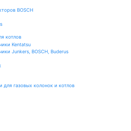
екторов BOSCH
s
я котлов
чики Kentatsu
чики Junkers, BOSCH, Buderus
к
и для газовых колонок и котлов