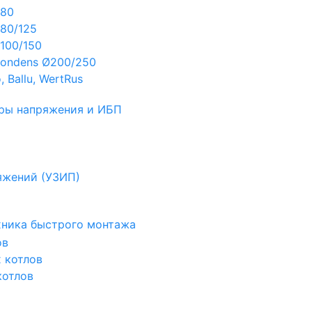
Ø80
80/125
100/150
ondens Ø200/250
 Ballu, WertRus
ры напряжения и ИБП
яжений (УЗИП)
ехника быстрого монтажа
ов
х котлов
котлов