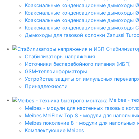
Коаксиальные конденсационные дымоходы 
Коаксиальные конденсационные дымоходы Ø
Коаксиальные конденсационные дымоходы Ø
Коаксиальные конденсационные дымоходы C
Дымоходы для газовой колонки Zanussi Turbo,
Стабилизато
Стабилизаторы напряжения
Источники бесперебойного питания (ИБП)
GSM-теплоинформаторы
Устройства защиты от импульсных перенапр
Принадлежности
Meibes - т
Meibes - модули для настенных газовых котл
Meibes MeiFlow Top S - модули для напольны
Meibes поколение 8 - модули для напольных 
Комплектующие Meibes