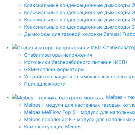
Коаксиальные конденсационные дымоходы 
Коаксиальные конденсационные дымоходы Ø
Коаксиальные конденсационные дымоходы Ø
Коаксиальные конденсационные дымоходы C
Дымоходы для газовой колонки Zanussi Turbo,
Стабилизато
Стабилизаторы напряжения
Источники бесперебойного питания (ИБП)
GSM-теплоинформаторы
Устройства защиты от импульсных перенапр
Принадлежности
Meibes - т
Meibes - модули для настенных газовых котл
Meibes MeiFlow Top S - модули для напольны
Meibes поколение 8 - модули для напольных 
Комплектующие Meibes