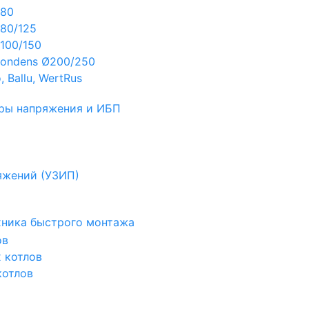
Ø80
80/125
100/150
ondens Ø200/250
 Ballu, WertRus
ры напряжения и ИБП
яжений (УЗИП)
ехника быстрого монтажа
ов
х котлов
котлов