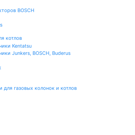
екторов BOSCH
s
я котлов
чики Kentatsu
чики Junkers, BOSCH, Buderus
к
и для газовых колонок и котлов