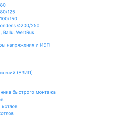
Ø80
80/125
100/150
ondens Ø200/250
 Ballu, WertRus
ры напряжения и ИБП
яжений (УЗИП)
ехника быстрого монтажа
ов
х котлов
котлов