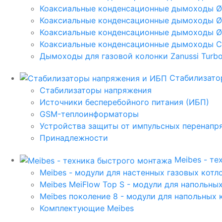
Коаксиальные конденсационные дымоходы 
Коаксиальные конденсационные дымоходы Ø
Коаксиальные конденсационные дымоходы Ø
Коаксиальные конденсационные дымоходы C
Дымоходы для газовой колонки Zanussi Turbo,
Стабилизато
Стабилизаторы напряжения
Источники бесперебойного питания (ИБП)
GSM-теплоинформаторы
Устройства защиты от импульсных перенапр
Принадлежности
Meibes - т
Meibes - модули для настенных газовых котл
Meibes MeiFlow Top S - модули для напольны
Meibes поколение 8 - модули для напольных 
Комплектующие Meibes