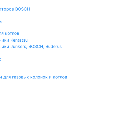
екторов BOSCH
s
я котлов
чики Kentatsu
чики Junkers, BOSCH, Buderus
к
и для газовых колонок и котлов