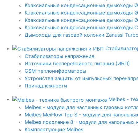
Коаксиальные конденсационные дымоходы 
Коаксиальные конденсационные дымоходы Ø
Коаксиальные конденсационные дымоходы Ø
Коаксиальные конденсационные дымоходы C
Дымоходы для газовой колонки Zanussi Turbo,
Стабилизато
Стабилизаторы напряжения
Источники бесперебойного питания (ИБП)
GSM-теплоинформаторы
Устройства защиты от импульсных перенапр
Принадлежности
Meibes - т
Meibes - модули для настенных газовых котл
Meibes MeiFlow Top S - модули для напольны
Meibes поколение 8 - модули для напольных 
Комплектующие Meibes