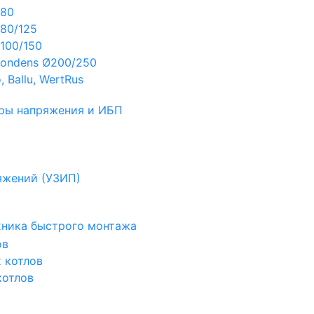
Ø80
80/125
100/150
ondens Ø200/250
 Ballu, WertRus
ры напряжения и ИБП
яжений (УЗИП)
ехника быстрого монтажа
ов
х котлов
котлов