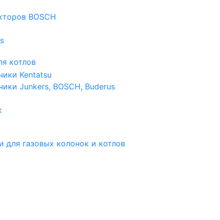
екторов BOSCH
s
я котлов
чики Kentatsu
чики Junkers, BOSCH, Buderus
к
и для газовых колонок и котлов