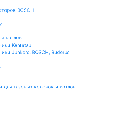
екторов BOSCH
s
я котлов
чики Kentatsu
чики Junkers, BOSCH, Buderus
к
и для газовых колонок и котлов