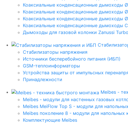
Коаксиальные конденсационные дымоходы 
Коаксиальные конденсационные дымоходы Ø
Коаксиальные конденсационные дымоходы Ø
Коаксиальные конденсационные дымоходы C
Дымоходы для газовой колонки Zanussi Turbo,
Стабилизато
Стабилизаторы напряжения
Источники бесперебойного питания (ИБП)
GSM-теплоинформаторы
Устройства защиты от импульсных перенапр
Принадлежности
Meibes - т
Meibes - модули для настенных газовых котл
Meibes MeiFlow Top S - модули для напольны
Meibes поколение 8 - модули для напольных 
Комплектующие Meibes