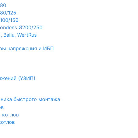
Ø80
80/125
100/150
ondens Ø200/250
 Ballu, WertRus
ры напряжения и ИБП
яжений (УЗИП)
ехника быстрого монтажа
ов
х котлов
котлов