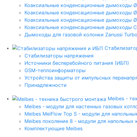
Коаксиальные конденсационные дымоходы 
Коаксиальные конденсационные дымоходы Ø
Коаксиальные конденсационные дымоходы Ø
Коаксиальные конденсационные дымоходы C
Дымоходы для газовой колонки Zanussi Turbo,
Стабилизато
Стабилизаторы напряжения
Источники бесперебойного питания (ИБП)
GSM-теплоинформаторы
Устройства защиты от импульсных перенапр
Принадлежности
Meibes - т
Meibes - модули для настенных газовых котл
Meibes MeiFlow Top S - модули для напольны
Meibes поколение 8 - модули для напольных 
Комплектующие Meibes