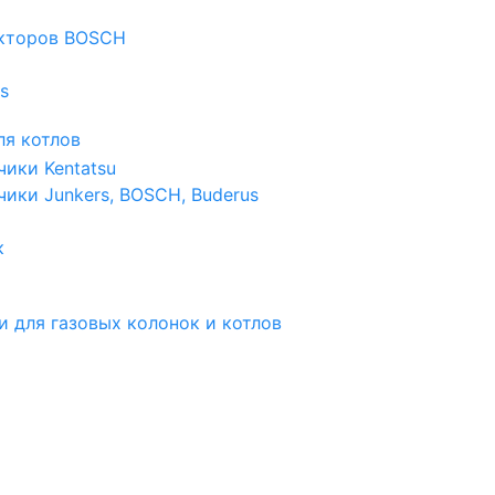
екторов BOSCH
s
я котлов
чики Kentatsu
чики Junkers, BOSCH, Buderus
к
и для газовых колонок и котлов