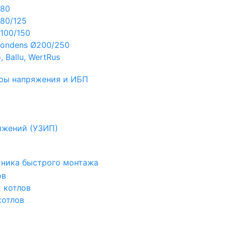
Ø80
80/125
100/150
ondens Ø200/250
 Ballu, WertRus
ры напряжения и ИБП
яжений (УЗИП)
ехника быстрого монтажа
ов
х котлов
котлов