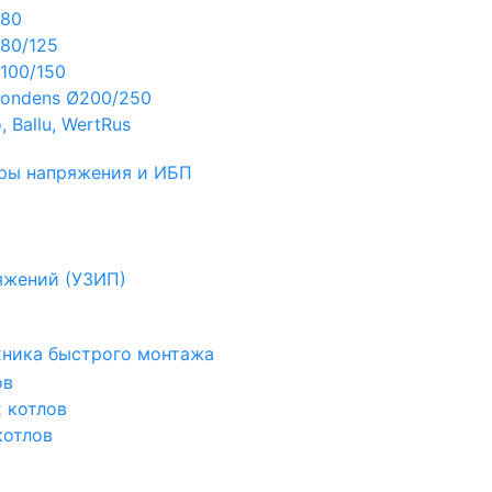
Ø80
80/125
100/150
ondens Ø200/250
 Ballu, WertRus
ры напряжения и ИБП
яжений (УЗИП)
ехника быстрого монтажа
ов
х котлов
котлов