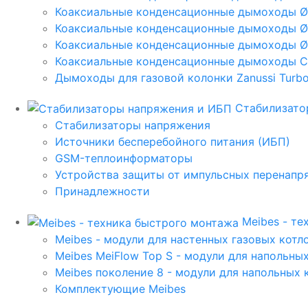
Коаксиальные конденсационные дымоходы 
Коаксиальные конденсационные дымоходы Ø
Коаксиальные конденсационные дымоходы Ø
Коаксиальные конденсационные дымоходы C
Дымоходы для газовой колонки Zanussi Turbo,
Стабилизато
Стабилизаторы напряжения
Источники бесперебойного питания (ИБП)
GSM-теплоинформаторы
Устройства защиты от импульсных перенапр
Принадлежности
Meibes - т
Meibes - модули для настенных газовых котл
Meibes MeiFlow Top S - модули для напольны
Meibes поколение 8 - модули для напольных 
Комплектующие Meibes