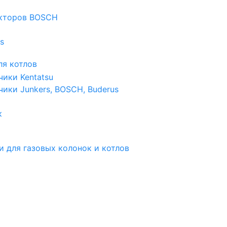
екторов BOSCH
s
я котлов
чики Kentatsu
чики Junkers, BOSCH, Buderus
к
и для газовых колонок и котлов