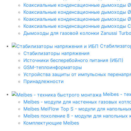
Коаксиальные конденсационные дымоходы 
Коаксиальные конденсационные дымоходы Ø
Коаксиальные конденсационные дымоходы Ø
Коаксиальные конденсационные дымоходы C
Дымоходы для газовой колонки Zanussi Turbo,
Стабилизато
Стабилизаторы напряжения
Источники бесперебойного питания (ИБП)
GSM-теплоинформаторы
Устройства защиты от импульсных перенапр
Принадлежности
Meibes - т
Meibes - модули для настенных газовых котл
Meibes MeiFlow Top S - модули для напольны
Meibes поколение 8 - модули для напольных 
Комплектующие Meibes