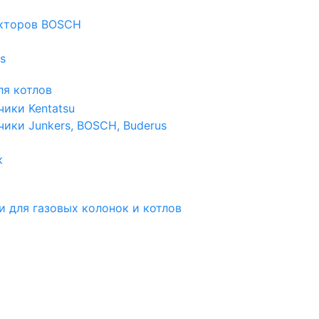
екторов BOSCH
s
я котлов
чики Kentatsu
чики Junkers, BOSCH, Buderus
к
и для газовых колонок и котлов