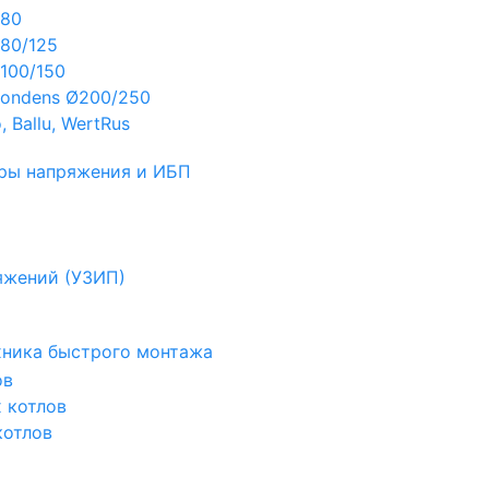
Ø80
80/125
100/150
ondens Ø200/250
 Ballu, WertRus
ры напряжения и ИБП
яжений (УЗИП)
ехника быстрого монтажа
ов
х котлов
котлов