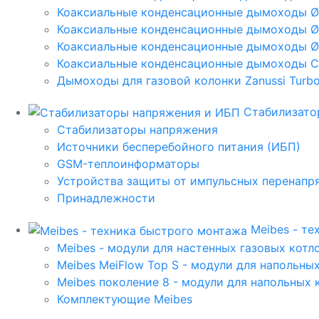
Коаксиальные конденсационные дымоходы 
Коаксиальные конденсационные дымоходы Ø
Коаксиальные конденсационные дымоходы Ø
Коаксиальные конденсационные дымоходы C
Дымоходы для газовой колонки Zanussi Turbo,
Стабилизато
Стабилизаторы напряжения
Источники бесперебойного питания (ИБП)
GSM-теплоинформаторы
Устройства защиты от импульсных перенапр
Принадлежности
Meibes - т
Meibes - модули для настенных газовых котл
Meibes MeiFlow Top S - модули для напольны
Meibes поколение 8 - модули для напольных 
Комплектующие Meibes