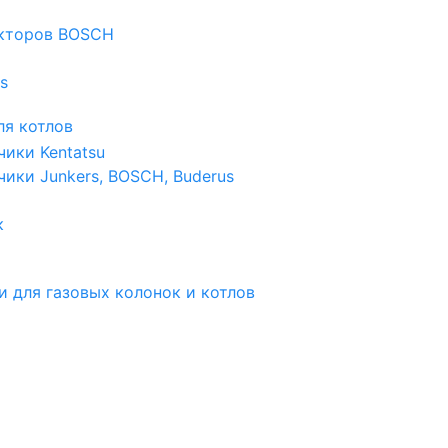
екторов BOSCH
s
я котлов
чики Kentatsu
чики Junkers, BOSCH, Buderus
к
и для газовых колонок и котлов