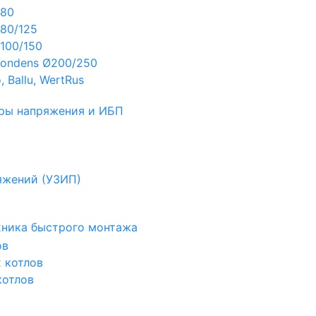
Ø80
80/125
100/150
ondens Ø200/250
 Ballu, WertRus
ры напряжения и ИБП
яжений (УЗИП)
ехника быстрого монтажа
ов
х котлов
котлов