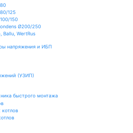
Ø80
80/125
100/150
ondens Ø200/250
 Ballu, WertRus
ры напряжения и ИБП
яжений (УЗИП)
ехника быстрого монтажа
ов
х котлов
котлов