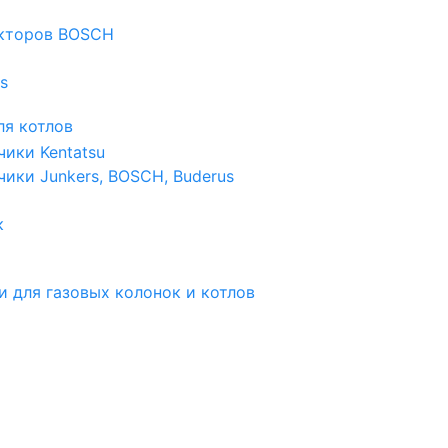
екторов BOSCH
s
я котлов
чики Kentatsu
чики Junkers, BOSCH, Buderus
к
и для газовых колонок и котлов