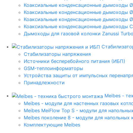
Коаксиальные конденсационные дымоходы 
Коаксиальные конденсационные дымоходы Ø
Коаксиальные конденсационные дымоходы Ø
Коаксиальные конденсационные дымоходы C
Дымоходы для газовой колонки Zanussi Turbo,
Стабилизато
Стабилизаторы напряжения
Источники бесперебойного питания (ИБП)
GSM-теплоинформаторы
Устройства защиты от импульсных перенапр
Принадлежности
Meibes - т
Meibes - модули для настенных газовых котл
Meibes MeiFlow Top S - модули для напольны
Meibes поколение 8 - модули для напольных 
Комплектующие Meibes