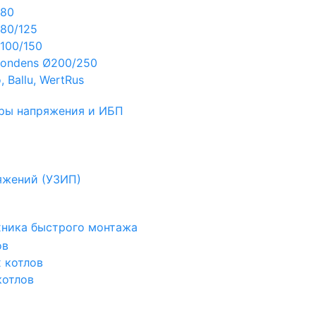
Ø80
80/125
100/150
ondens Ø200/250
 Ballu, WertRus
ры напряжения и ИБП
яжений (УЗИП)
ехника быстрого монтажа
ов
х котлов
котлов