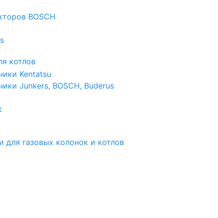
екторов BOSCH
s
я котлов
чики Kentatsu
чики Junkers, BOSCH, Buderus
к
и для газовых колонок и котлов