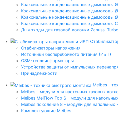
Коаксиальные конденсационные дымоходы 
Коаксиальные конденсационные дымоходы Ø
Коаксиальные конденсационные дымоходы Ø
Коаксиальные конденсационные дымоходы C
Дымоходы для газовой колонки Zanussi Turbo,
Стабилизато
Стабилизаторы напряжения
Источники бесперебойного питания (ИБП)
GSM-теплоинформаторы
Устройства защиты от импульсных перенапр
Принадлежности
Meibes - т
Meibes - модули для настенных газовых котл
Meibes MeiFlow Top S - модули для напольны
Meibes поколение 8 - модули для напольных 
Комплектующие Meibes