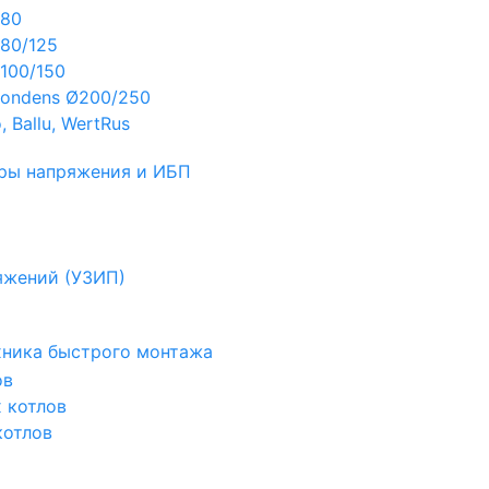
Ø80
80/125
100/150
ondens Ø200/250
 Ballu, WertRus
ры напряжения и ИБП
яжений (УЗИП)
ехника быстрого монтажа
ов
х котлов
котлов