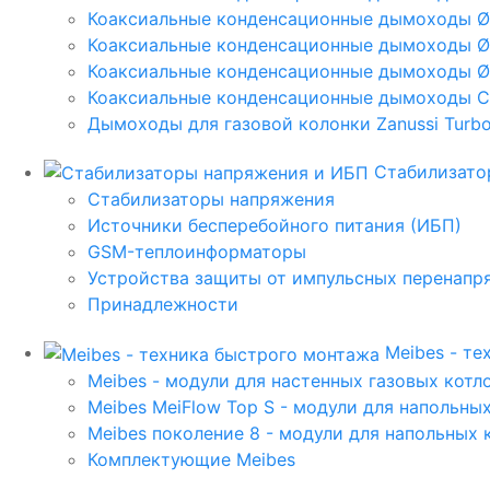
Коаксиальные конденсационные дымоходы 
Коаксиальные конденсационные дымоходы Ø
Коаксиальные конденсационные дымоходы Ø
Коаксиальные конденсационные дымоходы C
Дымоходы для газовой колонки Zanussi Turbo,
Стабилизато
Стабилизаторы напряжения
Источники бесперебойного питания (ИБП)
GSM-теплоинформаторы
Устройства защиты от импульсных перенапр
Принадлежности
Meibes - т
Meibes - модули для настенных газовых котл
Meibes MeiFlow Top S - модули для напольны
Meibes поколение 8 - модули для напольных 
Комплектующие Meibes