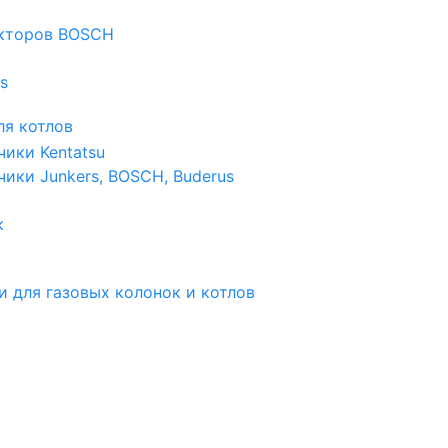
екторов BOSCH
s
я котлов
чики Kentatsu
чики Junkers, BOSCH, Buderus
к
и для газовых колонок и котлов