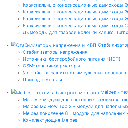
Коаксиальные конденсационные дымоходы 
Коаксиальные конденсационные дымоходы Ø
Коаксиальные конденсационные дымоходы Ø
Коаксиальные конденсационные дымоходы C
Дымоходы для газовой колонки Zanussi Turbo,
Стабилизато
Стабилизаторы напряжения
Источники бесперебойного питания (ИБП)
GSM-теплоинформаторы
Устройства защиты от импульсных перенапр
Принадлежности
Meibes - т
Meibes - модули для настенных газовых котл
Meibes MeiFlow Top S - модули для напольны
Meibes поколение 8 - модули для напольных 
Комплектующие Meibes