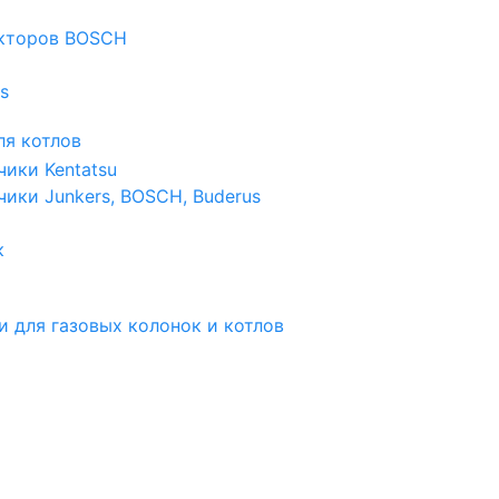
екторов BOSCH
s
я котлов
чики Kentatsu
чики Junkers, BOSCH, Buderus
к
и для газовых колонок и котлов