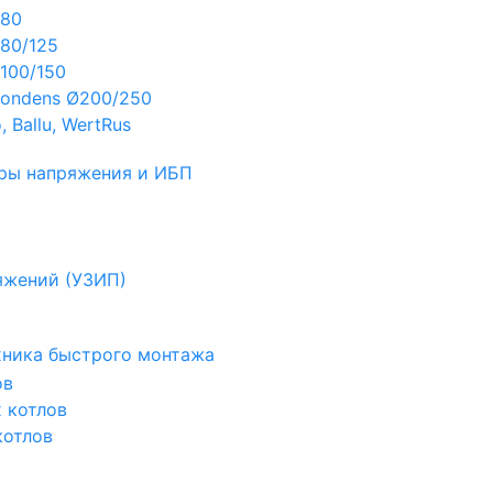
Ø80
80/125
100/150
ondens Ø200/250
 Ballu, WertRus
ры напряжения и ИБП
яжений (УЗИП)
ехника быстрого монтажа
ов
х котлов
котлов