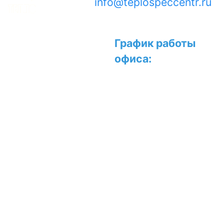
info@teplospeccentr.ru
Официальный дилер и
График работы
сервисный центр
офиса:
Junkers, BOSCH,
Buderus, Innovita, Baxi,
GieRus, WertRus, Lenz
Пн-Чт: с 9:00 до
Technic, Ресанта
18:00
ООО
Пт: с 9:00 до
"ТеплоСпецЦентр" ©
17:00
1998-2026
Сб-Вс: с 10:00 до
Наш адрес:
16:00
109316, г. Москва,
Прием заявок на
Волгоградский
проспект, д.32, корпус
доставку,