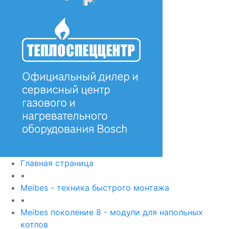
Главная страница
•
Meibes - техника быстрого монтажа
•
Meibes поколение 8 - модули для напольных
котлов