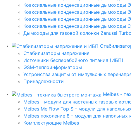
Коаксиальные конденсационные дымоходы 
Коаксиальные конденсационные дымоходы Ø
Коаксиальные конденсационные дымоходы Ø
Коаксиальные конденсационные дымоходы C
Дымоходы для газовой колонки Zanussi Turbo,
Стабилизато
Стабилизаторы напряжения
Источники бесперебойного питания (ИБП)
GSM-теплоинформаторы
Устройства защиты от импульсных перенапр
Принадлежности
Meibes - т
Meibes - модули для настенных газовых котл
Meibes MeiFlow Top S - модули для напольны
Meibes поколение 8 - модули для напольных 
Комплектующие Meibes