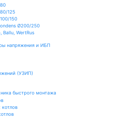
Ø80
80/125
100/150
ondens Ø200/250
 Ballu, WertRus
ры напряжения и ИБП
яжений (УЗИП)
ехника быстрого монтажа
ов
х котлов
котлов