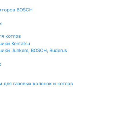
екторов BOSCH
s
я котлов
чики Kentatsu
чики Junkers, BOSCH, Buderus
к
и для газовых колонок и котлов