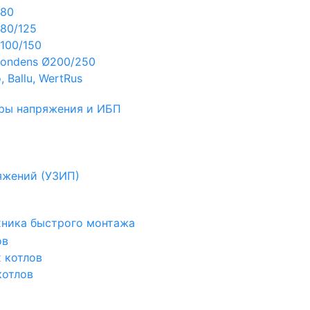
Ø80
80/125
100/150
ondens Ø200/250
 Ballu, WertRus
ры напряжения и ИБП
яжений (УЗИП)
ехника быстрого монтажа
ов
х котлов
котлов