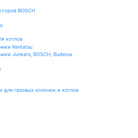
екторов BOSCH
s
я котлов
чики Kentatsu
чики Junkers, BOSCH, Buderus
к
и для газовых колонок и котлов