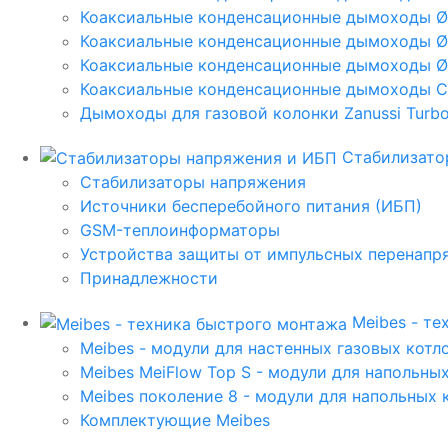
Коаксиальные конденсационные дымоходы 
Коаксиальные конденсационные дымоходы Ø
Коаксиальные конденсационные дымоходы Ø
Коаксиальные конденсационные дымоходы C
Дымоходы для газовой колонки Zanussi Turbo,
Стабилизато
Стабилизаторы напряжения
Источники бесперебойного питания (ИБП)
GSM-теплоинформаторы
Устройства защиты от импульсных перенапр
Принадлежности
Meibes - т
Meibes - модули для настенных газовых котл
Meibes MeiFlow Top S - модули для напольны
Meibes поколение 8 - модули для напольных 
Комплектующие Meibes