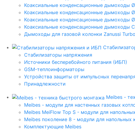
Коаксиальные конденсационные дымоходы 
Коаксиальные конденсационные дымоходы Ø
Коаксиальные конденсационные дымоходы Ø
Коаксиальные конденсационные дымоходы C
Дымоходы для газовой колонки Zanussi Turbo,
Стабилизато
Стабилизаторы напряжения
Источники бесперебойного питания (ИБП)
GSM-теплоинформаторы
Устройства защиты от импульсных перенапр
Принадлежности
Meibes - т
Meibes - модули для настенных газовых котл
Meibes MeiFlow Top S - модули для напольны
Meibes поколение 8 - модули для напольных 
Комплектующие Meibes