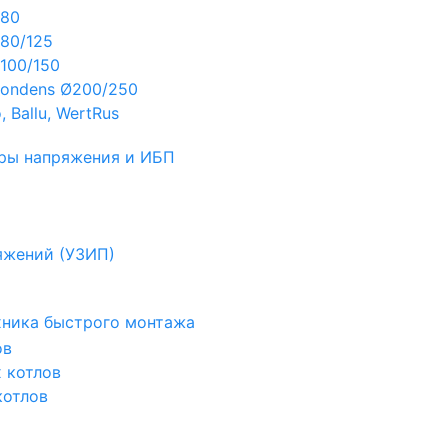
Ø80
80/125
100/150
ondens Ø200/250
 Ballu, WertRus
ры напряжения и ИБП
яжений (УЗИП)
ехника быстрого монтажа
ов
х котлов
котлов