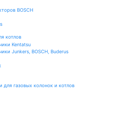
екторов BOSCH
s
я котлов
чики Kentatsu
чики Junkers, BOSCH, Buderus
к
и для газовых колонок и котлов