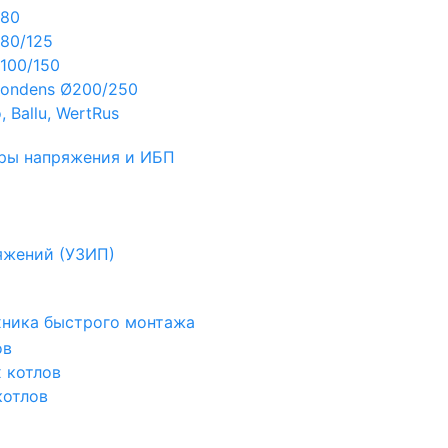
Ø80
80/125
100/150
ondens Ø200/250
 Ballu, WertRus
ры напряжения и ИБП
яжений (УЗИП)
ехника быстрого монтажа
ов
х котлов
котлов