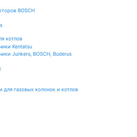
екторов BOSCH
s
я котлов
чики Kentatsu
чики Junkers, BOSCH, Buderus
к
и для газовых колонок и котлов