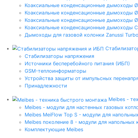
Коаксиальные конденсационные дымоходы 
Коаксиальные конденсационные дымоходы Ø
Коаксиальные конденсационные дымоходы Ø
Коаксиальные конденсационные дымоходы C
Дымоходы для газовой колонки Zanussi Turbo,
Стабилизато
Стабилизаторы напряжения
Источники бесперебойного питания (ИБП)
GSM-теплоинформаторы
Устройства защиты от импульсных перенапр
Принадлежности
Meibes - т
Meibes - модули для настенных газовых котл
Meibes MeiFlow Top S - модули для напольны
Meibes поколение 8 - модули для напольных 
Комплектующие Meibes