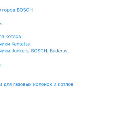
екторов BOSCH
s
я котлов
чики Kentatsu
чики Junkers, BOSCH, Buderus
к
и для газовых колонок и котлов