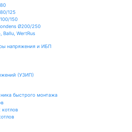
Ø80
80/125
100/150
ondens Ø200/250
 Ballu, WertRus
ры напряжения и ИБП
яжений (УЗИП)
ехника быстрого монтажа
ов
х котлов
котлов