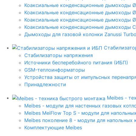
Коаксиальные конденсационные дымоходы 
Коаксиальные конденсационные дымоходы Ø
Коаксиальные конденсационные дымоходы Ø
Коаксиальные конденсационные дымоходы C
Дымоходы для газовой колонки Zanussi Turbo,
Стабилизато
Стабилизаторы напряжения
Источники бесперебойного питания (ИБП)
GSM-теплоинформаторы
Устройства защиты от импульсных перенапр
Принадлежности
Meibes - т
Meibes - модули для настенных газовых котл
Meibes MeiFlow Top S - модули для напольны
Meibes поколение 8 - модули для напольных 
Комплектующие Meibes