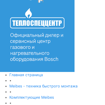
Главная страница
•
Meibes - техника быстрого монтажа
•
Комплектующие Meibes
•