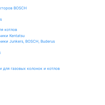
екторов BOSCH
s
я котлов
чики Kentatsu
чики Junkers, BOSCH, Buderus
к
и для газовых колонок и котлов