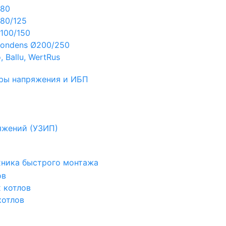
Ø80
80/125
100/150
ondens Ø200/250
 Ballu, WertRus
ры напряжения и ИБП
яжений (УЗИП)
ехника быстрого монтажа
ов
х котлов
котлов