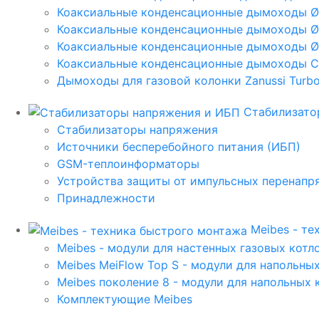
Коаксиальные конденсационные дымоходы 
Коаксиальные конденсационные дымоходы Ø
Коаксиальные конденсационные дымоходы Ø
Коаксиальные конденсационные дымоходы C
Дымоходы для газовой колонки Zanussi Turbo,
Стабилизато
Стабилизаторы напряжения
Источники бесперебойного питания (ИБП)
GSM-теплоинформаторы
Устройства защиты от импульсных перенапр
Принадлежности
Meibes - т
Meibes - модули для настенных газовых котл
Meibes MeiFlow Top S - модули для напольны
Meibes поколение 8 - модули для напольных 
Комплектующие Meibes