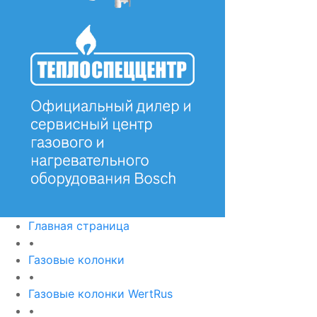
Главная страница
•
Газовые колонки
•
Газовые колонки WertRus
•