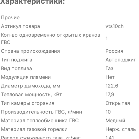
Характеристики:
Прочие
Артикул товара
vts10ch
Кол-во одновременно открытых кранов
1
ГВС
Страна происхождения
Россия
Тип поджига
Автоподжиг
Вид топлива
Газ
Модуляция пламени
Нет
Диаметр дымохода, мм
122.6
Тепловая мощность, кВт
17,9
Тип камеры сгорания
Открытая
Производительность ГВC, л/мин
10
Материал теплообменника ГВС
Медный
Материал газовой горелки
Нерж. сталь
Расход cжиженного газа, кг/час
1,41