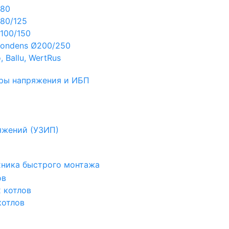
Ø80
80/125
100/150
ondens Ø200/250
 Ballu, WertRus
ры напряжения и ИБП
яжений (УЗИП)
ехника быстрого монтажа
ов
х котлов
котлов