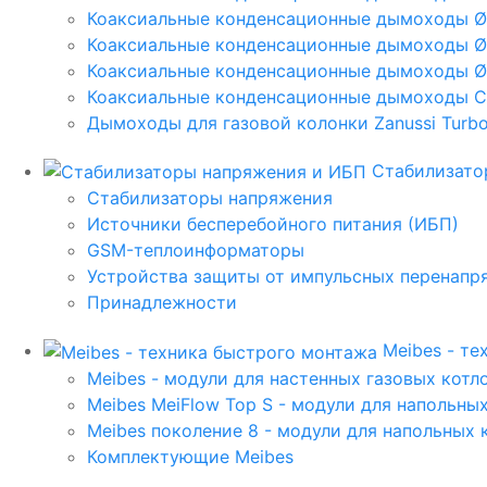
Коаксиальные конденсационные дымоходы 
Коаксиальные конденсационные дымоходы Ø
Коаксиальные конденсационные дымоходы Ø
Коаксиальные конденсационные дымоходы C
Дымоходы для газовой колонки Zanussi Turbo,
Стабилизато
Стабилизаторы напряжения
Источники бесперебойного питания (ИБП)
GSM-теплоинформаторы
Устройства защиты от импульсных перенапр
Принадлежности
Meibes - т
Meibes - модули для настенных газовых котл
Meibes MeiFlow Top S - модули для напольны
Meibes поколение 8 - модули для напольных 
Комплектующие Meibes