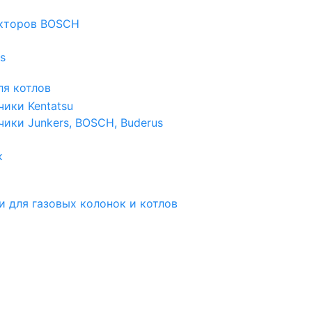
екторов BOSCH
s
я котлов
чики Kentatsu
чики Junkers, BOSCH, Buderus
к
и для газовых колонок и котлов