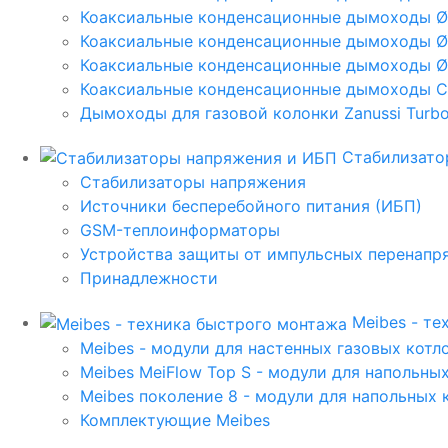
Коаксиальные конденсационные дымоходы 
Коаксиальные конденсационные дымоходы Ø
Коаксиальные конденсационные дымоходы Ø
Коаксиальные конденсационные дымоходы C
Дымоходы для газовой колонки Zanussi Turbo,
Стабилизато
Стабилизаторы напряжения
Источники бесперебойного питания (ИБП)
GSM-теплоинформаторы
Устройства защиты от импульсных перенапр
Принадлежности
Meibes - т
Meibes - модули для настенных газовых котл
Meibes MeiFlow Top S - модули для напольны
Meibes поколение 8 - модули для напольных 
Комплектующие Meibes