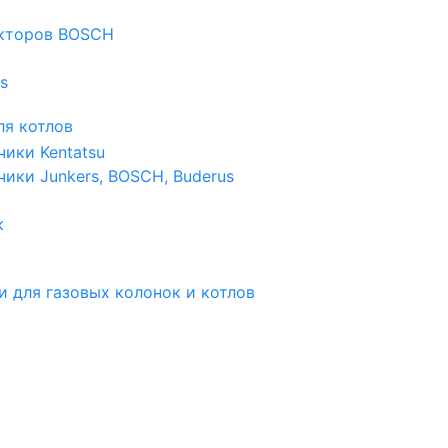
екторов BOSCH
s
я котлов
чики Kentatsu
чики Junkers, BOSCH, Buderus
к
и для газовых колонок и котлов