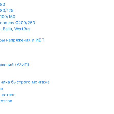
Ø80
80/125
100/150
ondens Ø200/250
 Ballu, WertRus
ры напряжения и ИБП
яжений (УЗИП)
ехника быстрого монтажа
ов
х котлов
котлов