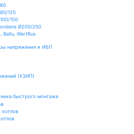
Ø80
80/125
100/150
ondens Ø200/250
 Ballu, WertRus
ры напряжения и ИБП
яжений (УЗИП)
ехника быстрого монтажа
ов
х котлов
котлов