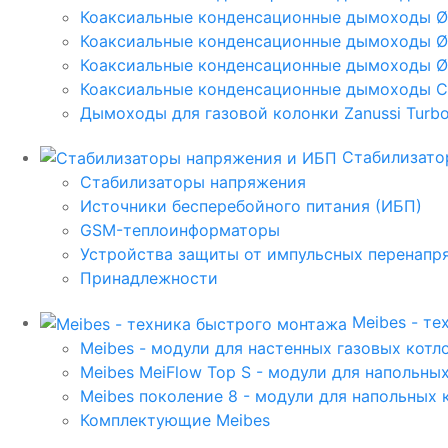
Коаксиальные конденсационные дымоходы 
Коаксиальные конденсационные дымоходы Ø
Коаксиальные конденсационные дымоходы Ø
Коаксиальные конденсационные дымоходы C
Дымоходы для газовой колонки Zanussi Turbo,
Стабилизато
Стабилизаторы напряжения
Источники бесперебойного питания (ИБП)
GSM-теплоинформаторы
Устройства защиты от импульсных перенапр
Принадлежности
Meibes - т
Meibes - модули для настенных газовых котл
Meibes MeiFlow Top S - модули для напольны
Meibes поколение 8 - модули для напольных 
Комплектующие Meibes