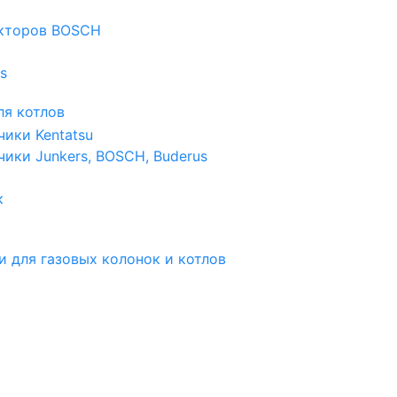
екторов BOSCH
s
я котлов
чики Kentatsu
чики Junkers, BOSCH, Buderus
к
и для газовых колонок и котлов