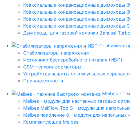
Коаксиальные конденсационные дымоходы 
Коаксиальные конденсационные дымоходы Ø
Коаксиальные конденсационные дымоходы Ø
Коаксиальные конденсационные дымоходы C
Дымоходы для газовой колонки Zanussi Turbo,
Стабилизато
Стабилизаторы напряжения
Источники бесперебойного питания (ИБП)
GSM-теплоинформаторы
Устройства защиты от импульсных перенапр
Принадлежности
Meibes - т
Meibes - модули для настенных газовых котл
Meibes MeiFlow Top S - модули для напольны
Meibes поколение 8 - модули для напольных 
Комплектующие Meibes