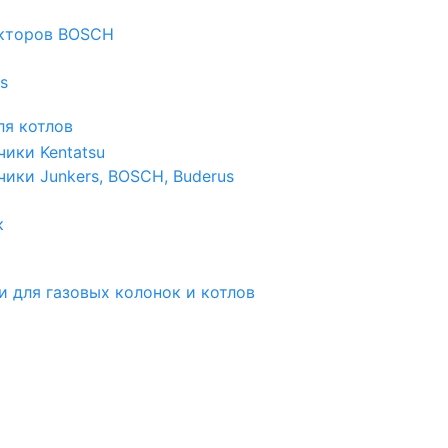
екторов BOSCH
s
я котлов
чики Kentatsu
чики Junkers, BOSCH, Buderus
к
и для газовых колонок и котлов