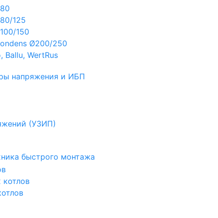
Ø80
80/125
100/150
ondens Ø200/250
 Ballu, WertRus
ры напряжения и ИБП
яжений (УЗИП)
ехника быстрого монтажа
ов
х котлов
котлов