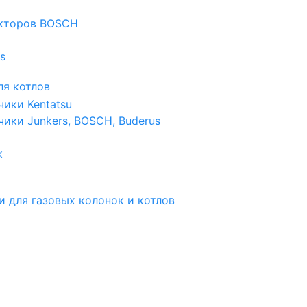
екторов BOSCH
s
я котлов
чики Kentatsu
чики Junkers, BOSCH, Buderus
к
и для газовых колонок и котлов