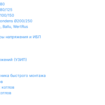
Ø80
80/125
100/150
ondens Ø200/250
 Ballu, WertRus
ры напряжения и ИБП
яжений (УЗИП)
ехника быстрого монтажа
ов
х котлов
котлов