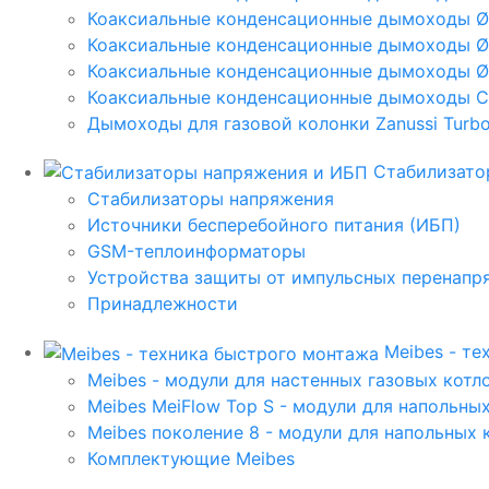
Коаксиальные конденсационные дымоходы 
Коаксиальные конденсационные дымоходы Ø
Коаксиальные конденсационные дымоходы Ø
Коаксиальные конденсационные дымоходы C
Дымоходы для газовой колонки Zanussi Turbo,
Стабилизато
Стабилизаторы напряжения
Источники бесперебойного питания (ИБП)
GSM-теплоинформаторы
Устройства защиты от импульсных перенапр
Принадлежности
Meibes - т
Meibes - модули для настенных газовых котл
Meibes MeiFlow Top S - модули для напольны
Meibes поколение 8 - модули для напольных 
Комплектующие Meibes