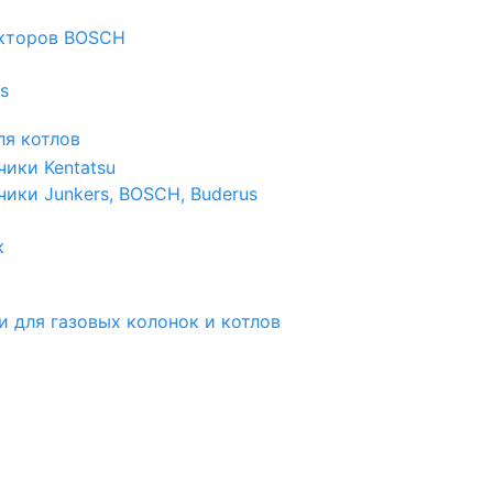
екторов BOSCH
s
я котлов
чики Kentatsu
чики Junkers, BOSCH, Buderus
к
и для газовых колонок и котлов