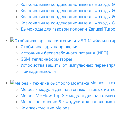
Коаксиальные конденсационные дымоходы 
Коаксиальные конденсационные дымоходы Ø
Коаксиальные конденсационные дымоходы Ø
Коаксиальные конденсационные дымоходы C
Дымоходы для газовой колонки Zanussi Turbo,
Стабилизато
Стабилизаторы напряжения
Источники бесперебойного питания (ИБП)
GSM-теплоинформаторы
Устройства защиты от импульсных перенапр
Принадлежности
Meibes - т
Meibes - модули для настенных газовых котл
Meibes MeiFlow Top S - модули для напольны
Meibes поколение 8 - модули для напольных 
Комплектующие Meibes