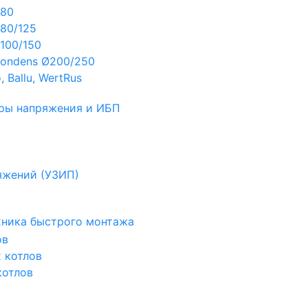
Ø80
80/125
100/150
ondens Ø200/250
 Ballu, WertRus
ры напряжения и ИБП
яжений (УЗИП)
ехника быстрого монтажа
ов
х котлов
котлов