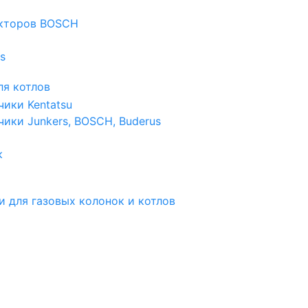
екторов BOSCH
s
я котлов
чики Kentatsu
чики Junkers, BOSCH, Buderus
к
и для газовых колонок и котлов