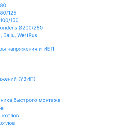
Ø80
80/125
100/150
ondens Ø200/250
 Ballu, WertRus
ры напряжения и ИБП
яжений (УЗИП)
ехника быстрого монтажа
ов
х котлов
котлов