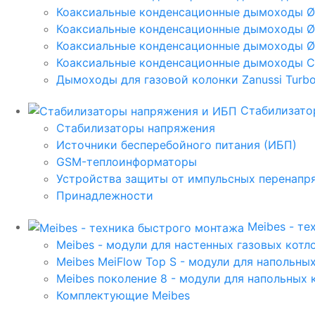
Коаксиальные конденсационные дымоходы 
Коаксиальные конденсационные дымоходы Ø
Коаксиальные конденсационные дымоходы Ø
Коаксиальные конденсационные дымоходы C
Дымоходы для газовой колонки Zanussi Turbo,
Стабилизато
Стабилизаторы напряжения
Источники бесперебойного питания (ИБП)
GSM-теплоинформаторы
Устройства защиты от импульсных перенапр
Принадлежности
Meibes - т
Meibes - модули для настенных газовых котл
Meibes MeiFlow Top S - модули для напольны
Meibes поколение 8 - модули для напольных 
Комплектующие Meibes