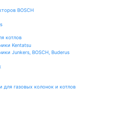
екторов BOSCH
s
я котлов
чики Kentatsu
чики Junkers, BOSCH, Buderus
к
и для газовых колонок и котлов