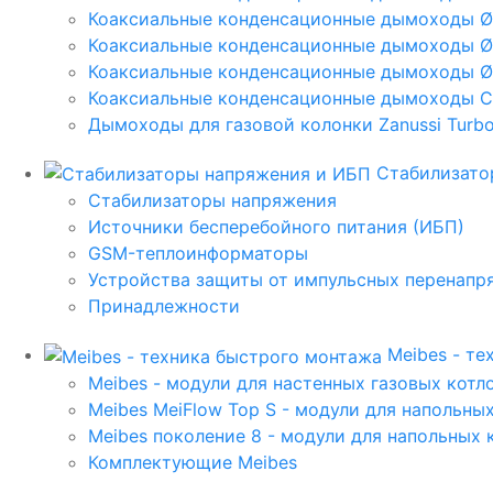
Коаксиальные конденсационные дымоходы 
Коаксиальные конденсационные дымоходы Ø
Коаксиальные конденсационные дымоходы Ø
Коаксиальные конденсационные дымоходы C
Дымоходы для газовой колонки Zanussi Turbo,
Стабилизато
Стабилизаторы напряжения
Источники бесперебойного питания (ИБП)
GSM-теплоинформаторы
Устройства защиты от импульсных перенапр
Принадлежности
Meibes - т
Meibes - модули для настенных газовых котл
Meibes MeiFlow Top S - модули для напольны
Meibes поколение 8 - модули для напольных 
Комплектующие Meibes