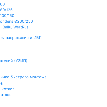
Ø80
80/125
100/150
ondens Ø200/250
 Ballu, WertRus
ры напряжения и ИБП
яжений (УЗИП)
ехника быстрого монтажа
ов
х котлов
котлов